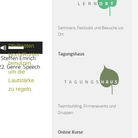
Seminare, Festivals und Besuche vor
Ort.
Pfeiltasten
Tagungshaus
Hoch/Runter
t Steffen Emrich
benutzen,
22. Genre: Speech.
um die
Lautstärke
zu regeln.
Teambuilding, Firmenevents und
Gruppen.
Online Kurse