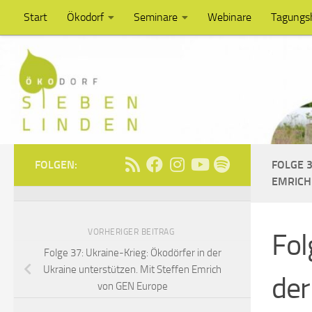
Start
Ökodorf
Seminare
Webinare
Tagungs
Unter dem Inhalt
FOLGEN:
FOLGE 3
EMRICH
VORHERIGER BEITRAG
Fol
Folge 37: Ukraine-Krieg: Ökodörfer in der
Ukraine unterstützen. Mit Steffen Emrich
der
von GEN Europe