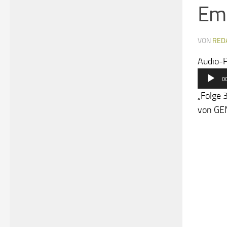
Emr
VON
RED
Audio-P
0
„Folge 
von GEN