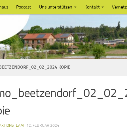
haus
Podcast
Uns unterstützen
Kontakt
Vernet
EETZENDORF_02_02_2024 KOPIE
mo_beetzendorf_02_02_
ie
AKTIONSTEAM
·
12. FEBRUAR 2024