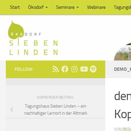
Start
Ökodorf
Seminare
Webinare
Tagungs
Unter dem Inhalt
FOLLOW:
DEMO_B
de
VORHERIGER BEITRAG
Tagungshaus Sieben Linden – ein
Kop
nachhaltiger Lernort in der Altmark
VON
RED