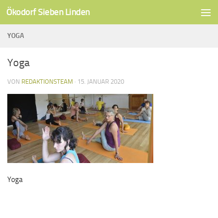
Ökodorf Sieben Linden
Unter dem Inhalt
YOGA
Yoga
VON
REDAKTIONSTEAM
·
15. JANUAR 2020
Yoga