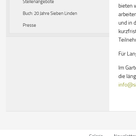
Stellenangebote
bieten 
Buch: 20 Jahre Sieben Linden
arbeite
und in 
Presse
kurzfri
Teilneh
Für Lan
Im Gart
die län
info@si