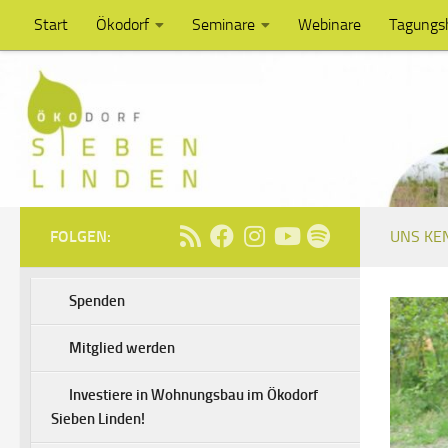
Start
Ökodorf
Seminare
Webinare
Tagungs
Unter dem Inhalt
FOLGEN:
UNS KE
Spenden
Mitglied werden
Investiere in Wohnungsbau im Ökodorf
Sieben Linden!