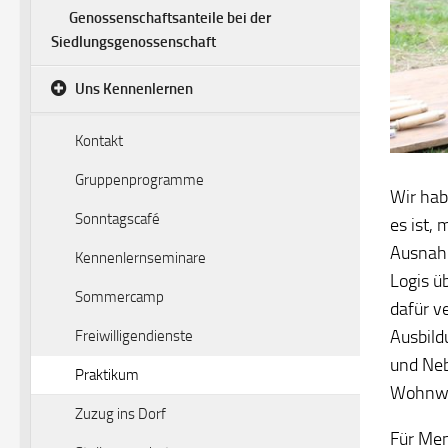
Genossenschaftsanteile bei der
Siedlungsgenossenschaft
Uns Kennenlernen
Kontakt
Gruppenprogramme
Wir hab
Sonntagscafé
es ist,
Ausnahm
Kennenlernseminare
Logis ü
Sommercamp
dafür v
Ausbild
Freiwilligendienste
und Neb
Praktikum
Wohnwa
Zuzug ins Dorf
Für Men