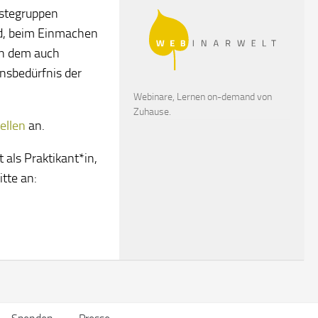
ästegruppen
d, beim Einmachen
in dem auch
onsbedürfnis der
Webinare, Lernen on-demand von
Zuhause.
ellen
an.
 als Praktikant*in,
itte an: