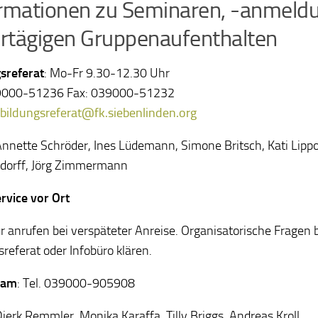
rmationen zu Seminaren, -anmeld
tägigen Gruppenaufenthalten
sreferat
:
Mo-Fr 9.30-12.30 Uhr
39000-51236 Fax: 039000-51232
bildungsreferat@fk.siebenlinden.org
nnette Schröder, Ines Lüdemann, Simone Britsch, Kati Lipp
dorff, Jörg Zimmermann
rvice vor Ort
ur anrufen bei verspäteter Anreise. Organisatorische Fragen b
sreferat oder Infobüro klären.
eam
: Tel. 039000-905908
ierk Remmler, Monika Karaffa, Tilly Briggs, Andreas Kroll