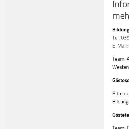
Info
mehr
Bildung
Tel. 0
E-Mail:
Team: A
Westen
Gästese
Bitte n
Bildung
Gästet
Team: D