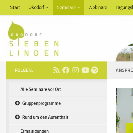
Start
Ökodorf
Seminare
Webinare
Tagungs
Unter dem Inhalt
FOLGEN:
ANSPRE
Alle Seminare vor Ort
Gruppenprogramme
Rund um den Aufenthalt
Ermäßigungen