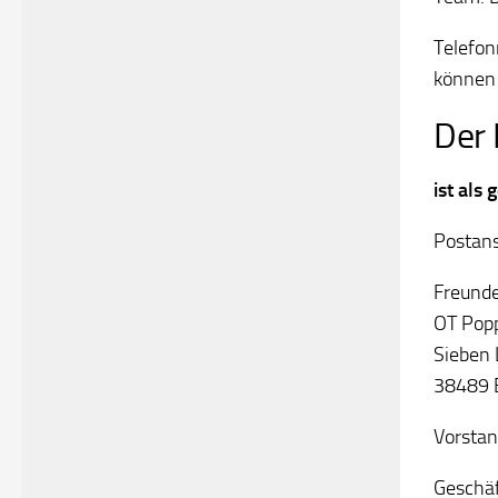
Telefon
können 
Der 
ist als
Postans
Freunde
OT Pop
Sieben 
38489 
Vorstan
Geschäf