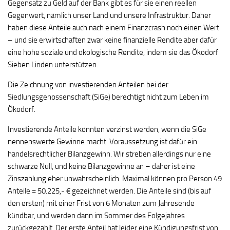
Gegensatz zu Geld auf der Bank gibt es für sie einen reellen
Gegenwert, nämlich unser Land und unsere Infrastruktur. Daher
haben diese Anteile auch nach einem Finanzcrash noch einen Wert
– und sie erwirtschaften zwar keine finanzielle Rendite aber dafür
eine hohe soziale und ökologische Rendite, indem sie das Ökodorf
Sieben Linden unterstützen.
Die Zeichnung von investierenden Anteilen bei der
Siedlungsgenossenschaft (SiGe) berechtigt nicht zum Leben im
Ökodorf.
Investierende Anteile könnten verzinst werden, wenn die SiGe
nennenswerte Gewinne macht. Voraussetzung ist dafür ein
handelsrechtlicher Bilanzgewinn. Wir streben allerdings nur eine
schwarze Null, und keine Bilanzgewinne an – daher ist eine
Zinszahlung eher unwahrscheinlich. Maximal können pro Person 49
Anteile = 50.225,- € gezeichnet werden. Die Anteile sind (bis auf
den ersten) mit einer Frist von 6 Monaten zum Jahresende
kündbar, und werden dann im Sommer des Folgejahres
zurückgezahlt. Der erste Anteil hat leider eine Kündigungsfrist von