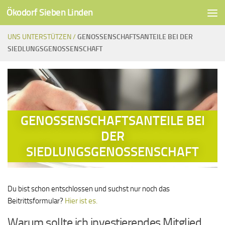
Ökodorf Sieben Linden
Unter dem Inhalt
UNS UNTERSTÜTZEN /
GENOSSENSCHAFTSANTEILE BEI DER
SIEDLUNGSGENOSSENSCHAFT
GENOSSENSCHAFTSANTEILE BEI
DER
SIEDLUNGSGENOSSENSCHAFT
Du bist schon entschlossen und suchst nur noch das
Beitrittsformular?
Hier ist es.
Warum sollte ich investierendes Mitglied