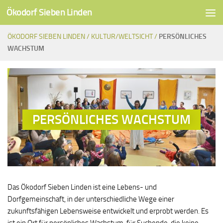
Ökodorf Sieben Linden
Unter dem Inhalt
ÖKODORF SIEBEN LINDEN /
KULTUR/WELTSICHT /
PERSÖNLICHES
WACHSTUM
PERSÖNLICHES WACHSTUM
Das Ökodorf Sieben Linden ist eine Lebens- und
Dorfgemeinschaft, in der unterschiedliche Wege einer
zukunftsfähigen Lebensweise entwickelt und erprobt werden. Es
ist ein Ort für persönliches Wachstum, für Suchende, die keine