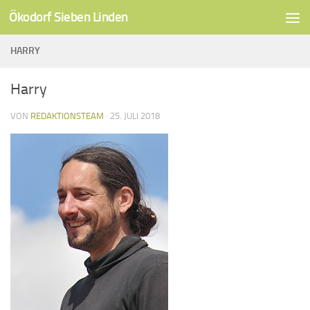
Ökodorf Sieben Linden
Unter dem Inhalt
HARRY
Harry
VON
REDAKTIONSTEAM
·
25. JULI 2018