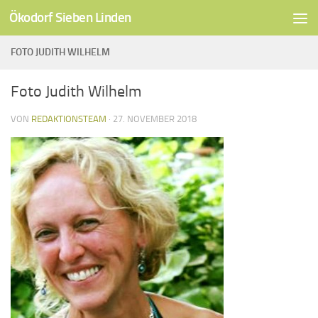
Ökodorf Sieben Linden
Unter dem Inhalt
FOTO JUDITH WILHELM
Foto Judith Wilhelm
VON
REDAKTIONSTEAM
·
27. NOVEMBER 2018