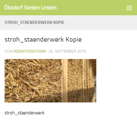
Ökodorf Sieben Linden
Unter dem Inhalt
STROH_STAENDERWERK KOPIE
stroh_staenderwerk Kopie
VON
REDAKTIONSTEAM
·
26. SEPTEMBER 2019
stroh_staenderwerk