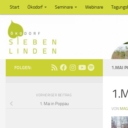
Start
Ökodorf
Seminare
Webinare
Tagungs
Unter dem Inhalt
FOLGEN:
1.MAI 
1.M
VORHERIGER BEITRAG
1. Mai in Poppau
VON
MAG