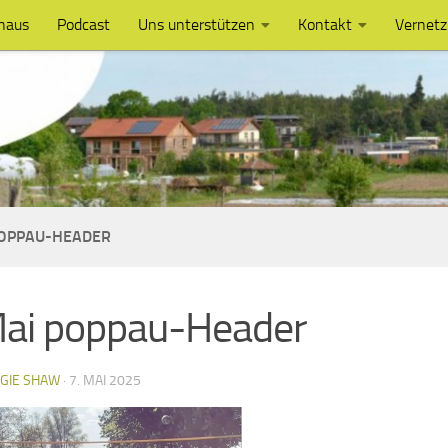
haus
Podcast
Uns unterstützen
Kontakt
Vernet
POPPAU-HEADER
ai poppau-Header
GIE SHAW
·
7. MAI 2025