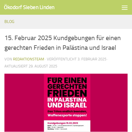
Ökodorf Sieben Linden
Unter dem Inhalt
BLOG
15. Februar 2025 Kundgebungen für einen
gerechten Frieden in Palästina und Israel
VON
REDAKTIONSTEAM
· VERÖFFENTLICHT
3. FEBRUAR 2025
·
AKTUALISIERT
29. AUGUST 2025