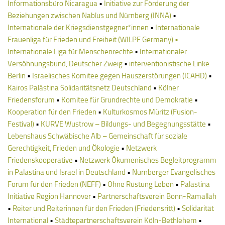
Informationsbüro Nicaragua
•
Initiative zur Förderung der
Beziehungen zwischen Nablus und Nürnberg (INNA)
•
Internationale der Kriegsdienstgegner*innen
•
Internationale
Frauenliga für Frieden und Freiheit (WILPF Germany)
•
Internationale Liga für Menschenrechte
•
Internationaler
Versöhnungsbund, Deutscher Zweig
•
interventionistische Linke
Berlin
•
Israelisches Komitee gegen Hauszerstörungen (ICAHD)
•
Kairos Palästina Solidaritätsnetz Deutschland
•
Kölner
Friedensforum
•
Komitee für Grundrechte und Demokratie
•
Kooperation für den Frieden
•
Kulturkosmos Müritz (Fusion-
Festival)
•
KURVE Wustrow – Bildungs- und Begegnungsstätte
•
Lebenshaus Schwäbische Alb – Gemeinschaft für soziale
Gerechtigkeit, Frieden und Ökologie
•
Netzwerk
Friedenskooperative
•
Netzwerk Ökumenisches Begleitprogramm
in Palästina und Israel in Deutschland
•
Nürnberger Evangelisches
Forum für den Frieden (NEFF)
•
Ohne Rüstung Leben
•
Palästina
Initiative Region Hannover
•
Partnerschaftsverein Bonn-Ramallah
•
Reiter und Reiterinnen für den Frieden (Friedensritt)
•
Solidarität
International
•
Städtepartnerschaftsverein Köln-Bethlehem
•