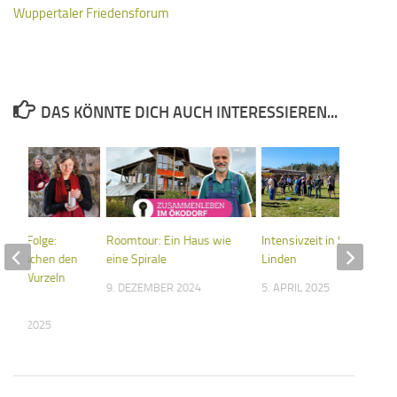
Wuppertaler Friedensforum
DAS KÖNNTE DICH AUCH INTERESSIEREN...
cast-Folge:
Roomtour: Ein Haus wie
Intensivzeit in Sieben
0 Zwischen den
eine Spirale
Linden
eine Wurzeln
9. DEZEMBER 2024
5. APRIL 2025
n
MBER 2025