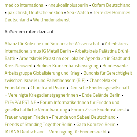
medico international
•
4neukoellnplusberlin
•
Oxfam Deutschland
•
pax christi, Deutsche Sektion
•
Sea-Watch
•
Terre des Hommes
Deutschland
•
Weltfriedensdienst
Außerdem rufen dazu auf:
Allianz für Kritische und Solidarische Wissenschaft
•
Arbeitskreis
Internationalismus IG Metall Berlin
•
Arbeitskreis Palästina Brühl-
Battir
•
Arbeitskreis Palästina der Lokalen Agenda 21 in Stadt und
Kreis Neuwied
•
Berliner Krankenhausbewegung
•
Bundesweite
Arbeitsgruppe Globalisierung und Krieg
•
Bündnis für Gerechtigkeit
zwischen Israelis und Palästinensern (BIP)
•
ChanceMaker
Foundation
•
Church and Peace
•
Deutsche Friedensgesellschaft
– Vereinigte KriegsdienstgegnerInnen
•
Ende Gelände Berlin
•
EYE4PALESTINE
•
Forum InformatikerInnen für Frieden und
gesellschaftliche Verantwortung
•
Forum Ziviler Friedensdienst
•
Frauen wagen Frieden
•
Freunde von Sabeel Deutschland
•
Friends of Standing Together Berlin
•
Gaza Komitee Berlin
•
IALANA Deutschland – Vereinigung für Friedensrecht
•