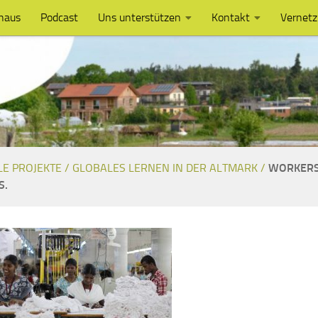
haus
Podcast
Uns unterstützen
Kontakt
Vernet
LE PROJEKTE /
GLOBALES LERNEN IN DER ALTMARK /
WORKERS
S.