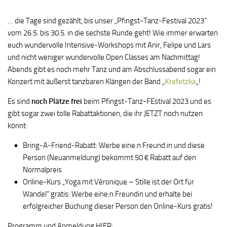
… die Tage sind gezählt, bis unser „Pfingst-Tanz-Festival 2023“
vom 26.5. bis 30.5. in die sechste Runde geht! Wie immer erwarten
euch wundervolle Intensive-Workshops mit Anir, Felipe und Lars
und nicht weniger wundervolle Open Classes am Nachmittag!
Abends gibt es noch mehr Tanz und am Abschlussabend sogar ein
Konzert mit äußerst tanzbaren Klängen der Band „
Krafetzka
„!
Es sind
noch Plätze frei
beim Pfingst-Tanz-FEstival 2023 und es
gibt sogar zwei tolle Rabattaktionen, die ihr JETZT noch nutzen
könnt:
Bring-A-Friend-Rabatt: Werbe eine:n Freund:in und diese
Person (Neuanmeldung) bekommt 50 € Rabatt auf den
Normalpreis
Online-Kurs „Yoga mit Véronique – Stille ist der Ort für
Wandel“ gratis: Werbe eine:n Freundin und erhalte bei
erfolgreicher Buchung dieser Person den Online-Kurs gratis!
Programm und Anmeldung HIER: