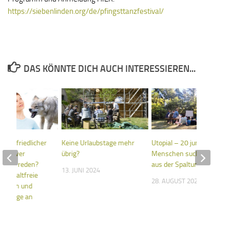
https://siebenlinden.org/de/pfingsttanzfestival/
DAS KÖNNTE DICH AUCH INTERESSIEREN...
n wir friedlicher
Keine Urlaubstage mehr
Utopial – 20 junge
ruktiver
übrig?
Menschen suchen Wege
der zu reden?
aus der Spaltung
13. JUNI 2024
 Gewaltfreie
28. AUGUST 2025
ation und
erkzeuge an
023