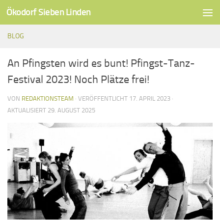
Ökodorf Sieben Linden
Unter dem Inhalt
BLOG
An Pfingsten wird es bunt! Pfingst-Tanz-
Festival 2023! Noch Plätze frei!
VON
REDAKTIONSTEAM
· VERÖFFENTLICHT
17. APRIL 2023
·
AKTUALISIERT
29. AUGUST 2025