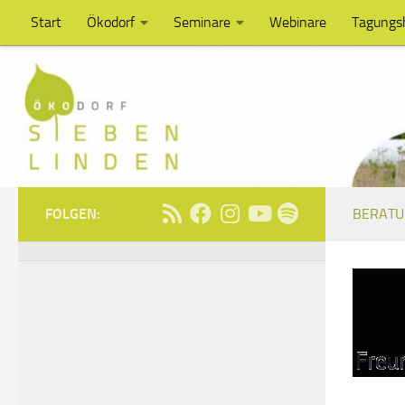
Start
Ökodorf
Seminare
Webinare
Tagungs
Unter dem Inhalt
FOLGEN:
BERATU