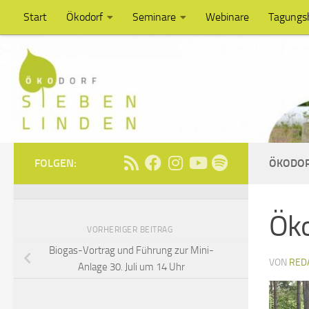
Start
Ökodorf
Seminare
Webinare
Tagungs
Unter dem Inhalt
FOLGEN:
ÖKODOR
Öko
VORHERIGER BEITRAG
Biogas-Vortrag und Führung zur Mini-
VON
RED
Anlage 30. Juli um 14 Uhr