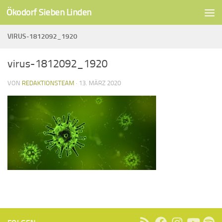
Ökodorf Sieben Linden
Unter dem Inhalt
VIRUS-1812092_1920
virus-1812092_1920
VON
REDAKTIONSTEAM
·
13. MÄRZ 2020