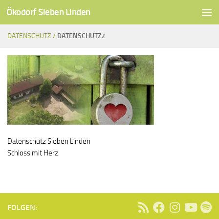
Ökodorf Sieben Linden
Unter dem Inhalt
DATENSCHUTZ /
DATENSCHUTZ2
Datenschutz Sieben Linden
Schloss mit Herz
FOLGEN: