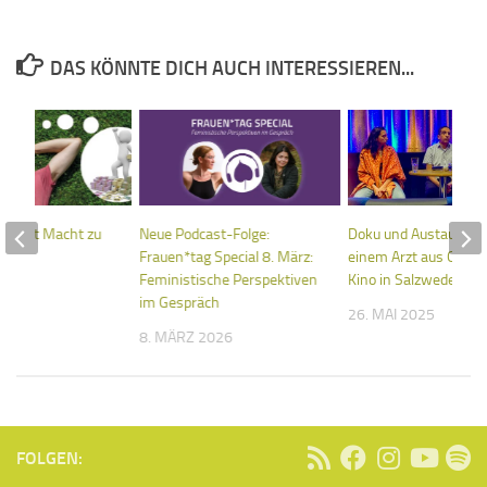
DAS KÖNNTE DICH AUCH INTERESSIEREN...
ld mit Macht zu
Neue Podcast-Folge:
Doku und Austausch 
Frauen*tag Special 8. März:
einem Arzt aus Gaza 
Feministische Perspektiven
Kino in Salzwedel
 2024
im Gespräch
26. MAI 2025
8. MÄRZ 2026
FOLGEN: