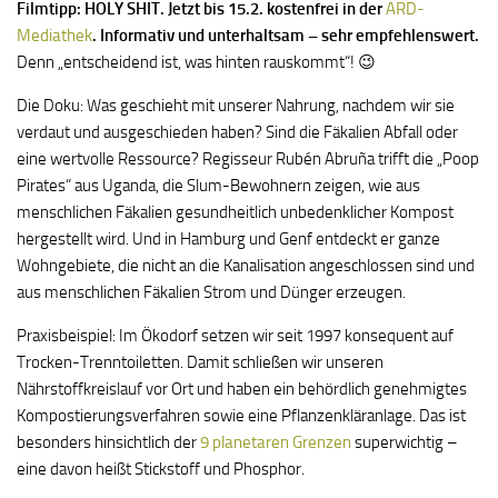
Filmtipp: HOLY SHIT. Jetzt bis 15.2. kostenfrei in der
ARD-
Mediathek
. Informativ und unterhaltsam – sehr empfehlenswert.
Denn „entscheidend ist, was hinten rauskommt“! 😉
Die Doku: Was geschieht mit unserer Nahrung, nachdem wir sie
verdaut und ausgeschieden haben? Sind die Fäkalien Abfall oder
eine wertvolle Ressource? Regisseur Rubén Abruña trifft die „Poop
Pirates“ aus Uganda, die Slum-Bewohnern zeigen, wie aus
menschlichen Fäkalien gesundheitlich unbedenklicher Kompost
hergestellt wird. Und in Hamburg und Genf entdeckt er ganze
Wohngebiete, die nicht an die Kanalisation angeschlossen sind und
aus menschlichen Fäkalien Strom und Dünger erzeugen.
Praxisbeispiel: Im Ökodorf setzen wir seit 1997 konsequent auf
Trocken-Trenntoiletten. Damit schließen wir unseren
Nährstoffkreislauf vor Ort und haben ein behördlich genehmigtes
Kompostierungsverfahren sowie eine Pflanzenkläranlage. Das ist
besonders hinsichtlich der
9 planetaren Grenzen
superwichtig –
eine davon heißt Stickstoff und Phosphor.