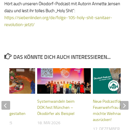
Hört auch unseren Ökodorf-Podcast mit Autorin Annette Jensen
dazu und lest ihr tolles Buch „Holy Shit“:
https://siebenlinden.org/de/folge-105-holy-shit-sanitaer-
revolution-jetzt/
DAS KÖNNTE DICH AUCH INTERESSIEREN...
 und
Systemwandeln beim
Neue Podcastfolge:
zesse
DOK.fest München –
Feuerwehrfrau Annik
immt gestalten
Ökodörfer als Beispiel
möchte Weihnachten 
ausrücken!
T 2025
18. MAI 2026
17. DEZEMBER 202