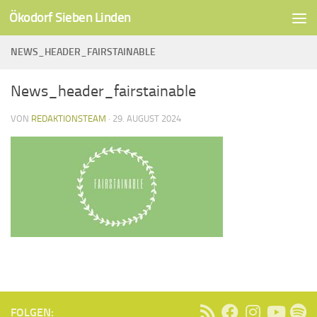
Ökodorf Sieben Linden
Unter dem Inhalt
NEWS_HEADER_FAIRSTAINABLE
News_header_fairstainable
VON
REDAKTIONSTEAM
·
29. AUGUST 2024
FOLGEN: