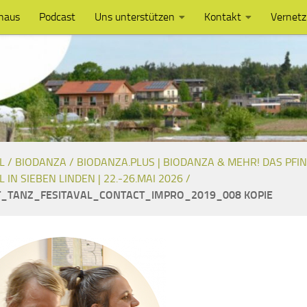
haus
Podcast
Uns unterstützen
Kontakt
Vernet
L /
BIODANZA /
BIODANZA.PLUS | BIODANZA & MEHR! DAS PFI
L IN SIEBEN LINDEN | 22.-26.MAI 2026 /
T_TANZ_FESITAVAL_CONTACT_IMPRO_2019_008 KOPIE