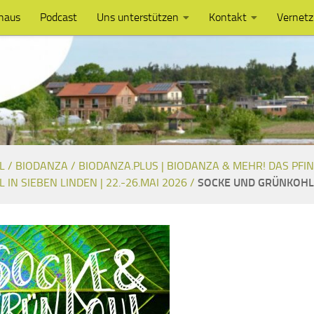
haus
Podcast
Uns unterstützen
Kontakt
Vernet
L /
BIODANZA /
BIODANZA.PLUS | BIODANZA & MEHR! DAS PFI
L IN SIEBEN LINDEN | 22.-26.MAI 2026 /
SOCKE UND GRÜNKOHL