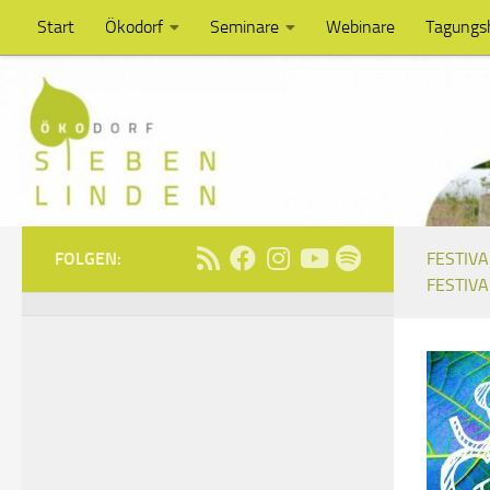
Start
Ökodorf
Seminare
Webinare
Tagungs
Unter dem Inhalt
FOLGEN:
FESTIVA
FESTIVA