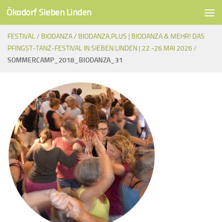
Ökodorf Sieben Linden
Unter dem Inhalt
FESTIVAL /
BIODANZA /
BIODANZA.PLUS | BIODANZA & MEHR! DAS
PFINGST-TANZ-FESTIVAL IN SIEBEN LINDEN | 22.-26.MAI 2026 /
SOMMERCAMP_2018_BIODANZA_31