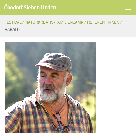
Ökodorf Sieben Linden
Unter dem Inhalt
FESTIVAL /
NATURKREATIV-FAMILIENCAMP /
REFERENT:INNEN /
HARALD