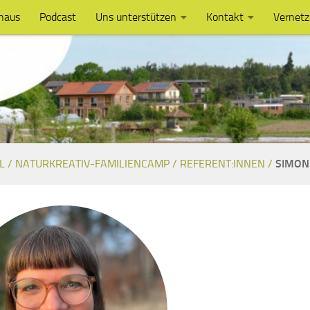
haus
Podcast
Uns unterstützen
Kontakt
Vernet
L /
NATURKREATIV-FAMILIENCAMP /
REFERENT:INNEN /
SIMON