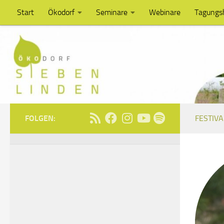
Start
Ökodorf
Seminare
Webinare
Tagungs
Unter dem Inhalt
FOLGEN:
FESTIVA