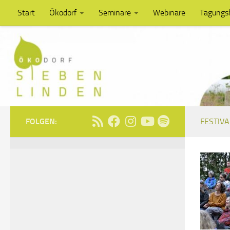
Start
Ökodorf
Seminare
Webinare
Tagungs
Unter dem Inhalt
FOLGEN:
FESTIVA