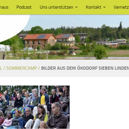
haus
Podcast
Uns unterstützen
Kontakt
Vernet
L /
SOMMERCAMP /
BILDER AUS DEM ÖKODORF SIEBEN LINDE