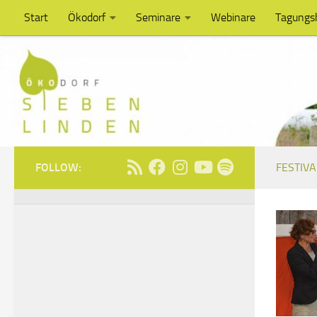
Start
Ökodorf
Seminare
Webinare
Tagungs
Unter dem Inhalt
FOLLOW:
FESTIVA