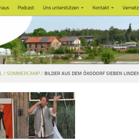
haus
Podcast
Uns unterstützen
Kontakt
Vernet
L /
SOMMERCAMP /
BILDER AUS DEM ÖKODORF SIEBEN LINDE