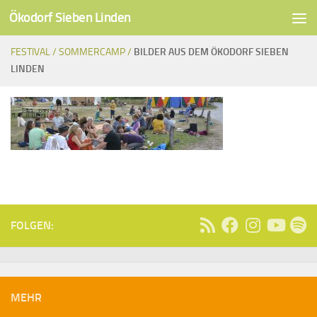
Ökodorf Sieben Linden
Unter dem Inhalt
FESTIVAL /
SOMMERCAMP /
BILDER AUS DEM ÖKODORF SIEBEN
LINDEN
FOLGEN:
MEHR