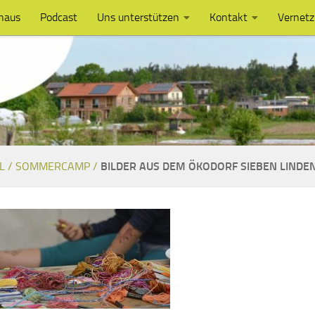
haus
Podcast
Uns unterstützen
Kontakt
Vernet
L /
SOMMERCAMP /
BILDER AUS DEM ÖKODORF SIEBEN LINDE