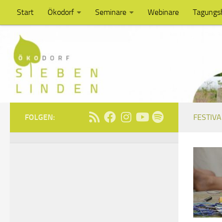
Start
Ökodorf
Seminare
Webinare
Tagungs
Unter dem Inhalt
FOLGEN:
FESTIVA