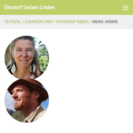
Ökodorf Sieben Linden
Unter dem Inhalt
FESTIVAL /
SOMMERCAMP /
REFERENT*INNEN /
ANIKA-ARMIN