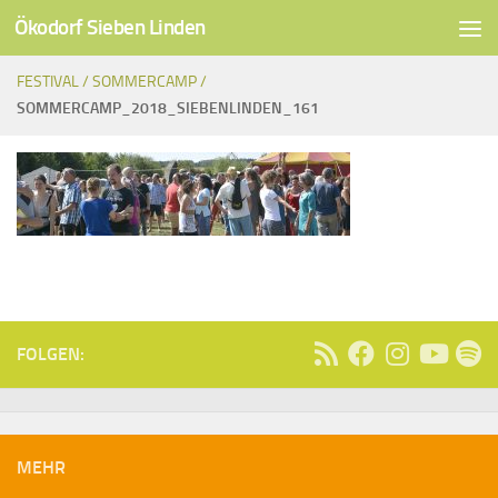
Ökodorf Sieben Linden
Unter dem Inhalt
FESTIVAL /
SOMMERCAMP /
SOMMERCAMP_2018_SIEBENLINDEN_161
FOLGEN:
MEHR