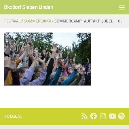
Ökodorf Sieben Linden
Unter dem Inhalt
FESTIVAL /
SOMMERCAMP /
SOMMERCAMP_AUFTAKT_JUBEL__05
FOLGEN: