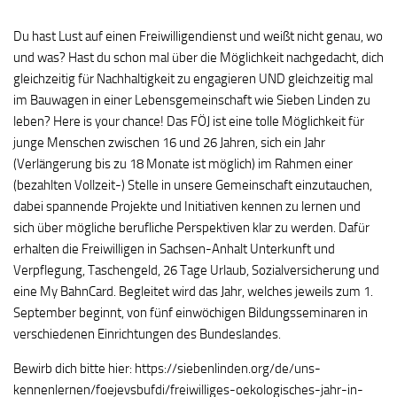
Du hast Lust auf einen Freiwilligendienst und weißt nicht genau, wo
und was? Hast du schon mal über die Möglichkeit nachgedacht, dich
gleichzeitig für Nachhaltigkeit zu engagieren UND gleichzeitig mal
im Bauwagen in einer Lebensgemeinschaft wie Sieben Linden zu
leben? Here is your chance! Das FÖJ ist eine tolle Möglichkeit für
junge Menschen zwischen 16 und 26 Jahren, sich ein Jahr
(Verlängerung bis zu 18 Monate ist möglich) im Rahmen einer
(bezahlten Vollzeit-) Stelle in unsere Gemeinschaft einzutauchen,
dabei spannende Projekte und Initiativen kennen zu lernen und
sich über mögliche berufliche Perspektiven klar zu werden. Dafür
erhalten die Freiwilligen in Sachsen-Anhalt Unterkunft und
Verpflegung, Taschengeld, 26 Tage Urlaub, Sozialversicherung und
eine My BahnCard. Begleitet wird das Jahr, welches jeweils zum 1.
September beginnt, von fünf einwöchigen Bildungsseminaren in
verschiedenen Einrichtungen des Bundeslandes.
Bewirb dich bitte hier: https://siebenlinden.org/de/uns-
kennenlernen/foejevsbufdi/freiwilliges-oekologisches-jahr-in-