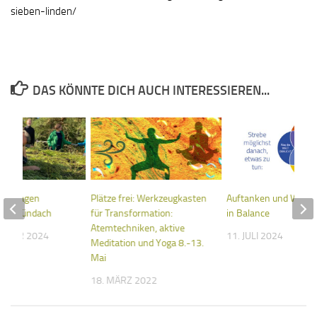
sieben-linden/
DAS KÖNNTE DICH AUCH INTERESSIEREN...
Bauwagen
Plätze frei: Werkzeugkasten
Auftanken und Weltr
in Gründach
für Transformation:
in Balance
Atemtechniken, aktive
EMBER 2024
11. JULI 2024
Meditation und Yoga 8.-13.
Mai
18. MÄRZ 2022