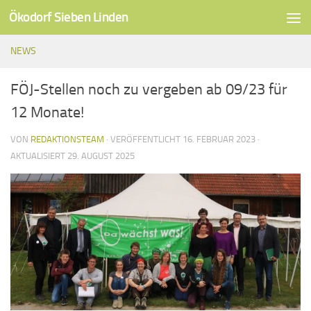
Ökodorf Sieben Linden
Unter dem Inhalt
NEWS
FÖJ-Stellen noch zu vergeben ab 09/23 für
12 Monate!
VON
REDAKTIONSTEAM
· VERÖFFENTLICHT
16. FEBRUAR 2023
·
AKTUALISIERT
29. AUGUST 2025