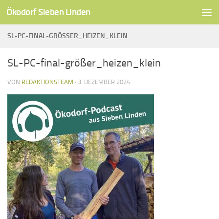
Ökodorf Sieben Linden
Unter dem Inhalt
SL-PC-FINAL-GRÖSSER_HEIZEN_KLEIN
SL-PC-final-größer_heizen_klein
VON
REDAKTIONSTEAM
·
3. DEZEMBER 2024