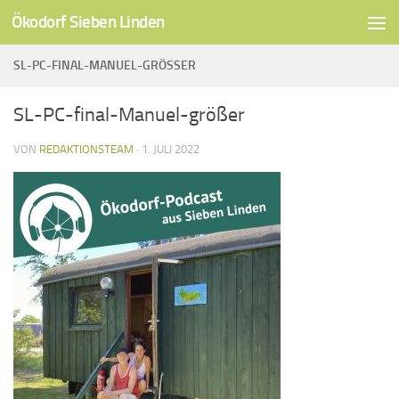
Ökodorf Sieben Linden
Unter dem Inhalt
SL-PC-FINAL-MANUEL-GRÖSSER
SL-PC-final-Manuel-größer
VON
REDAKTIONSTEAM
·
1. JULI 2022