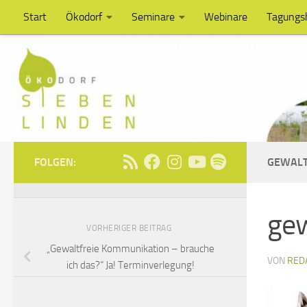
Start
Ökodorf
Seminare
Webinare
Tagungs
Unter dem Inhalt
FOLGEN:
GEWALT
gew
VORHERIGER BEITRAG
„Gewaltfreie Kommunikation – brauche
VON
RED
ich das?“ Ja! Terminverlegung!