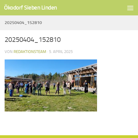
Ökodorf Sieben Linden
Unter dem Inhalt
20250404_152810
20250404_152810
VON
REDAKTIONSTEAM
·
5. APRIL 2025