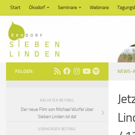
Start
Ökodorf
Seminare
Webinare
Tagungs
Unter dem Inhalt
FOLGEN:
NEWS-A
Jet
NÄCHSTER BEITRAG
Der neue Film von Michael Würfel über
Lin
Sieben Linden ist da!
VORHERIGER BEITRAG