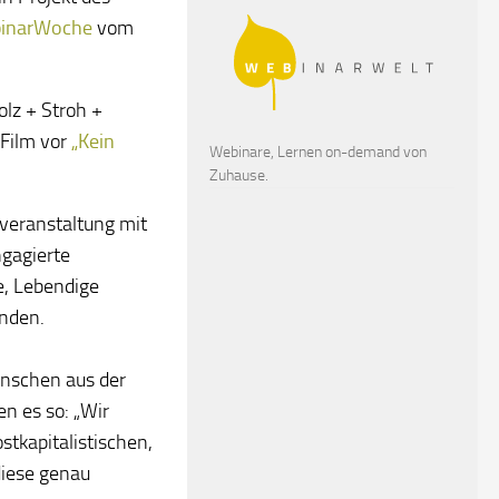
inarWoche
vom
lz + Stroh +
-Film vor
„Kein
Webinare, Lernen on-demand von
Zuhause.
veranstaltung mit
gagierte
e, Lebendige
inden.
enschen aus der
n es so: „Wir
stkapitalistischen,
diese genau