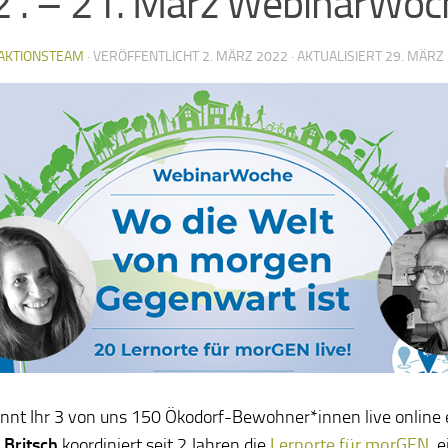
2 . – 21. März WebinarWoc
AKTIONSTEAM
· VERÖFFENTLICHT
2. MÄRZ 2022
· AKTUALISIERT
29. MÄRZ
nnt Ihr 3 von uns 150 Ökodorf-Bewohner*innen live online 
Britsch
koordiniert seit 2 Jahren die
Lernorte für morGEN
, 