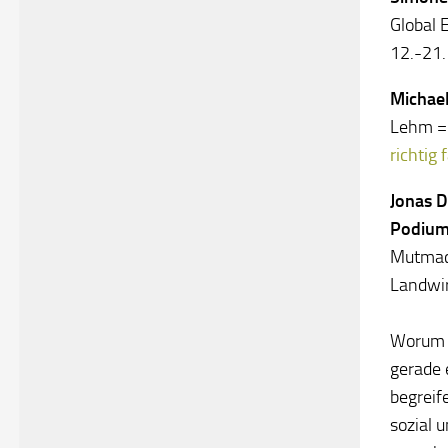
Global 
12.-21.
Michae
Lehm = 
richtig
Jonas 
Podiums
Mutmach
Landwir
Worum g
gerade 
begreif
sozial 