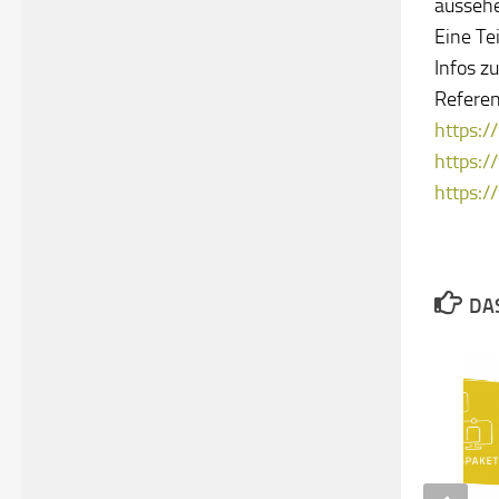
aussehe
Eine Te
Infos z
Referen
https:/
https:/
https:
DAS