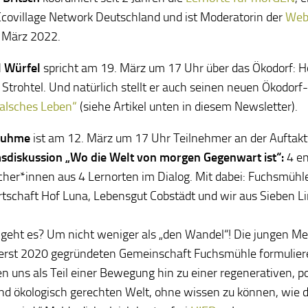
Ecovillage Network Deutschland und ist Moderatorin der
Web
 März 2022.
l Würfel
spricht am 19. März um 17 Uhr über das Ökodorf: Ho
Strohtel. Und natürlich stellt er auch seinen neuen Ökodorf
 falsches Leben“
(siehe Artikel unten in diesem Newsletter).
Duhme
ist am 12. März um 17 Uhr Teilnehmer an der Auftakt
diskussion „Wo die Welt von morgen Gegenwart ist“:
4 en
er*innen aus 4 Lernorten im Dialog. Mit dabei: Fuchsmühl
tschaft Hof Luna, Lebensgut Cobstädt und wir aus Sieben L
eht es? Um nicht weniger als „den Wandel“! Die jungen M
erst 2020 gegründeten Gemeinschaft Fuchsmühle formuliere
en uns als Teil einer Bewegung hin zu einer regenerativen, po
und ökologisch gerechten Welt, ohne wissen zu können, wie 