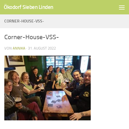
Ökodorf Sieben Linden
Unter dem Inhalt
CORNER-HOUSE-VSS-
Corner-House-VSS-
VON
ANNIKA
·
31. AUGUST 2022