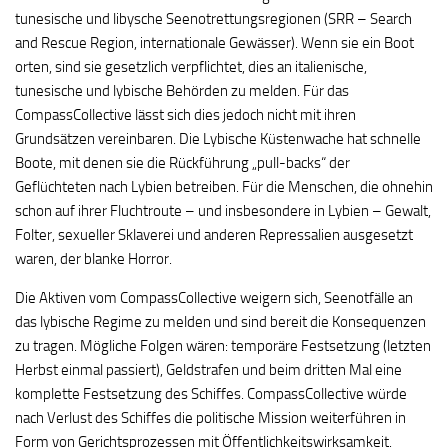
tunesische und libysche Seenotrettungsregionen (SRR – Search
and Rescue Region, internationale Gewässer). Wenn sie ein Boot
orten, sind sie gesetzlich verpflichtet, dies an italienische,
tunesische und lybische Behörden zu melden. Für das
CompassCollective lässt sich dies jedoch nicht mit ihren
Grundsätzen vereinbaren. Die Lybische Küstenwache hat schnelle
Boote, mit denen sie die Rückführung „pull-backs“ der
Geflüchteten nach Lybien betreiben. Für die Menschen, die ohnehin
schon auf ihrer Fluchtroute – und insbesondere in Lybien – Gewalt,
Folter, sexueller Sklaverei und anderen Repressalien ausgesetzt
waren, der blanke Horror.
Die Aktiven vom CompassCollective weigern sich, Seenotfälle an
das lybische Regime zu melden und sind bereit die Konsequenzen
zu tragen. Mögliche Folgen wären: temporäre Festsetzung (letzten
Herbst einmal passiert), Geldstrafen und beim dritten Mal eine
komplette Festsetzung des Schiffes. CompassCollective würde
nach Verlust des Schiffes die politische Mission weiterführen in
Form von Gerichtsprozessen mit Öffentlichkeitswirksamkeit.