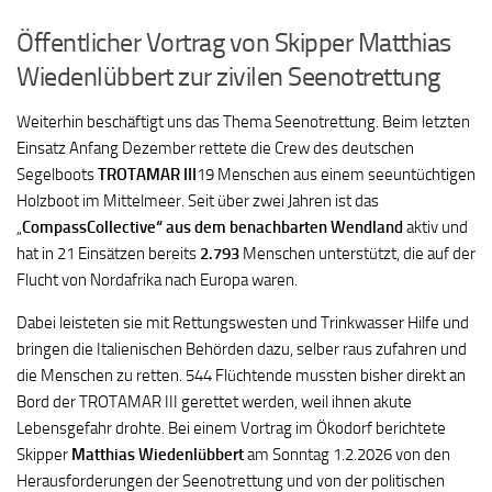
Öffentlicher Vortrag von Skipper Matthias
Wiedenlübbert zur zivilen Seenotrettung
Weiterhin beschäftigt uns das Thema Seenotrettung. Beim letzten
Einsatz Anfang Dezember rettete die Crew des deutschen
Segelboots
TROTAMAR III
19 Menschen aus einem seeuntüchtigen
Holzboot im Mittelmeer. Seit über zwei Jahren ist das
„
CompassCollective“ aus dem benachbarten Wendland
aktiv und
hat in 21 Einsätzen bereits
2.793
Menschen unterstützt, die auf der
Flucht von Nordafrika nach Europa waren.
Dabei leisteten sie mit Rettungswesten und Trinkwasser Hilfe und
bringen die Italienischen Behörden dazu, selber raus zufahren und
die Menschen zu retten. 544 Flüchtende mussten bisher direkt an
Bord der TROTAMAR III gerettet werden, weil ihnen akute
Lebensgefahr drohte. Bei einem Vortrag im Ökodorf berichtete
Skipper
Matthias Wiedenlübbert
am Sonntag 1.2.2026 von den
Herausforderungen der Seenotrettung und von der politischen