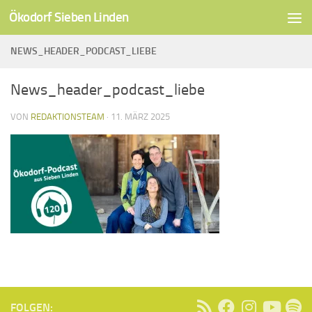
Ökodorf Sieben Linden
Unter dem Inhalt
NEWS_HEADER_PODCAST_LIEBE
News_header_podcast_liebe
VON
REDAKTIONSTEAM
·
11. MÄRZ 2025
FOLGEN: