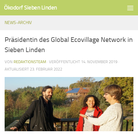
Ökodorf Sieben Linden
Unter dem Inhalt
NEWS-ARCHIV
Präsidentin des Global Ecovillage Network in
Sieben Linden
VON
REDAKTIONSTEAM
· VERÖFFENTLICHT
14. NOVEMBER 2019
·
AKTUALISIERT
23. FEBRUAR 2022