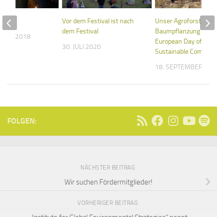
ten
Vor dem Festival ist nach
Unser Agroforst:
dem Festival
Baumpflanzung zum
MBER 2018
European Day of
30. JULI 2020
Sustainable Communi
18. SEPTEMBER 202
FOLGEN:
NÄCHSTER BEITRAG
Wir suchen Fördermitglieder!
VORHERIGER BEITRAG