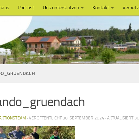
haus
Podcast
Uns unterstützen
Kontakt
Vernet
DO_GRUENDACH
lando_gruendach
AKTIONSTEAM
· VERÖFFENTLICHT
30. SEPTEMBER 2024
· AKTUALISIERT
30