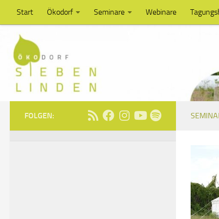
Start
Ökodorf
Seminare
Webinare
Tagungs
Unter dem Inhalt
FOLGEN:
SEMINA