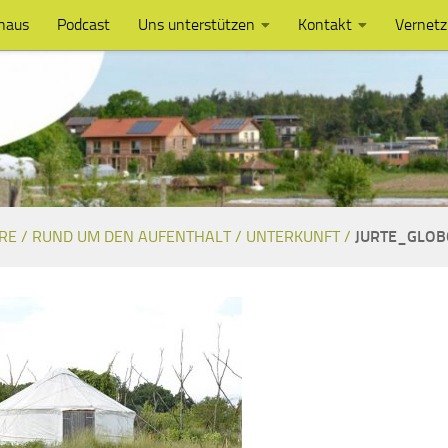
haus
Podcast
Uns unterstützen
Kontakt
Vernet
RE /
RUND UM DEN AUFENTHALT /
UNTERKUNFT /
JURTE_GLO