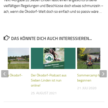
Text-Aufgabe zu Sieben Linden lässt einen angesichts unserer
vielfältigen Regelungen und Beschlüsse doch etwas schmunzeln –
ach, wenn die Ökodorf-Welt doch so einfach und so passiv wäre …
DAS KÖNNTE DICH AUCH INTERESSIEREN...
igitale Ökodorf-
Der Ökodorf-Podcast aus
Sommercamp hat
Sieben Linden ist nun
begonnen
online!
020
21. JULI 2020
25. AUGUST 2021