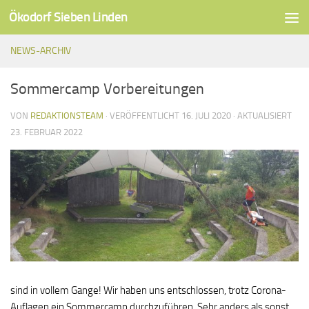
Ökodorf Sieben Linden
Unter dem Inhalt
NEWS-ARCHIV
Sommercamp Vorbereitungen
VON
REDAKTIONSTEAM
· VERÖFFENTLICHT
16. JULI 2020
· AKTUALISIERT
23. FEBRUAR 2022
sind in vollem Gange! Wir haben uns entschlossen, trotz Corona-
Auflagen ein Sommercamp durchzuführen. Sehr anders als sonst,