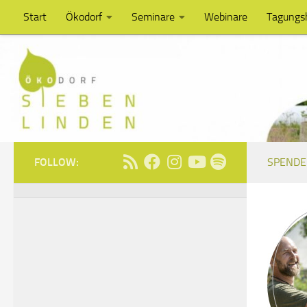
Start
Ökodorf
Seminare
Webinare
Tagungs
Unter dem Inhalt
FOLLOW:
SPENDE