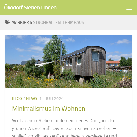
Ökodorf Sieben Linden
Unter dem Inhalt
MARKIERT:
STROHBALLEN-LEHMHAUS
BLOG
/
NEWS
11. JULI 2024
Minimalismus im Wohnen
Wir bauen in Sieben Linden ein neues Dorf „auf der
grünen Wiese“ auf. Das ist auch kritisch zu sehen –
schließlich gibt es genügend bereits versiegelte und