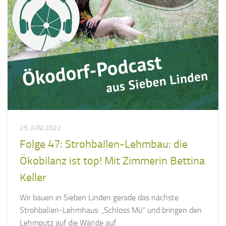
25. JUNI 2022
Folge 47: Strohballen-Lehmbau: die
Ökobilanz ist top! Mit Zimmerin Bettina
Keller
Wir bauen in Sieben Linden gerade das nächste
Strohballen-Lehmhaus: „Schloss Mü“ und bringen den
Lehmputz auf die Wände auf.