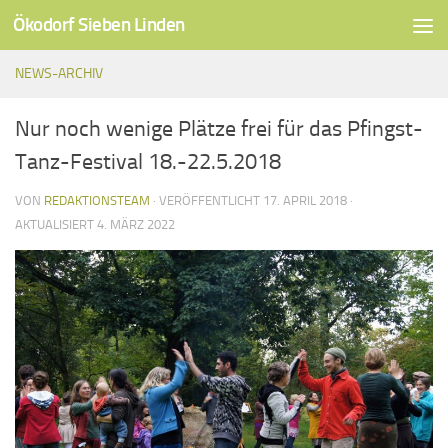
Ökodorf Sieben Linden
Unter dem Inhalt
NEWS-ARCHIV
Nur noch wenige Plätze frei für das Pfingst-
Tanz-Festival 18.-22.5.2018
VON
REDAKTIONSTEAM
· VERÖFFENTLICHT
17. APRIL 2018
·
AKTUALISIERT
4. MÄRZ 2022